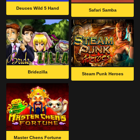
Deuces Wild 5 Hand
Safari Samba
Bridezilla
Steam Punk Heroes
Master Chens Fortune