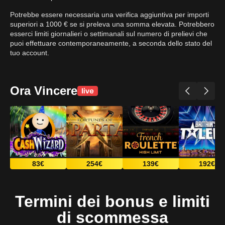
Potrebbe essere necessaria una verifica aggiuntiva per importi
superiori a 1000 € se si preleva una somma elevata. Potrebbero
esserci limiti giornalieri o settimanali sul numero di prelievi che
puoi effettuare contemporaneamente, a seconda dello stato del
tuo account.
Ora Vincere
83€
254€
139€
192€
Termini dei bonus e limiti
di scommessa