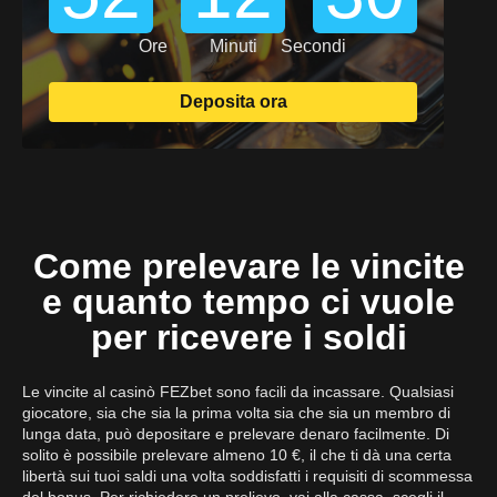
Ore
Minuti
Secondi
Deposita ora
Come prelevare le vincite
e quanto tempo ci vuole
per ricevere i soldi
Le vincite al casinò FEZbet sono facili da incassare. Qualsiasi
giocatore, sia che sia la prima volta sia che sia un membro di
lunga data, può depositare e prelevare denaro facilmente. Di
solito è possibile prelevare almeno 10 €, il che ti dà una certa
libertà sui tuoi saldi una volta soddisfatti i requisiti di scommessa