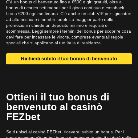
C'è un bonus di benvenuto fino a €500 e giri gratuiti, oltre a
bonus di ricarica settimanali per il gioco continuo e cashback
fino a €200 ogni settimana. C'è anche un club VIP per i giocatori
ad alto rischio e i membri fedeli. La maggior parte delle
promozioni richiede un deposito minimo e requisiti di
scommessa. Leggi sempre i termini del bonus per scoprire cosa
devi fare per incassare le vincite, comprese eventuali regole
speciali che si applicano al tuo Italia di residenza.
Richiedi subito il tuo bonus di benvenuto
Ottieni il tuo bonus di
benvenuto al casinò
FEZbet
Se ti unisci al casinò FEZbet, riceverai subito un bonus. Per i
nuovi giocatori c'è un bel bonus di benvenuto che ti aiuterà nelle