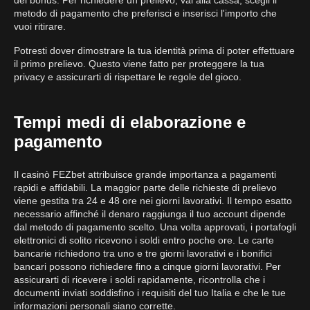
del bonus. Per richiedere un prelievo, vai alla cassa, scegli il
metodo di pagamento che preferisci e inserisci l'importo che
vuoi ritirare.
Potresti dover dimostrare la tua identità prima di poter effettuare
il primo prelievo. Questo viene fatto per proteggere la tua
privacy e assicurarti di rispettare le regole del gioco.
Tempi medi di elaborazione e
pagamento
Il casinò FEZbet attribuisce grande importanza a pagamenti
rapidi e affidabili. La maggior parte delle richieste di prelievo
viene gestita tra 24 e 48 ore nei giorni lavorativi. Il tempo esatto
necessario affinché il denaro raggiunga il tuo account dipende
dal metodo di pagamento scelto. Una volta approvati, i portafogli
elettronici di solito ricevono i soldi entro poche ore. Le carte
bancarie richiedono tra uno e tre giorni lavorativi e i bonifici
bancari possono richiedere fino a cinque giorni lavorativi. Per
assicurarti di ricevere i soldi rapidamente, ricontrolla che i
documenti inviati soddisfino i requisiti del tuo Italia e che le tue
informazioni personali siano corrette.