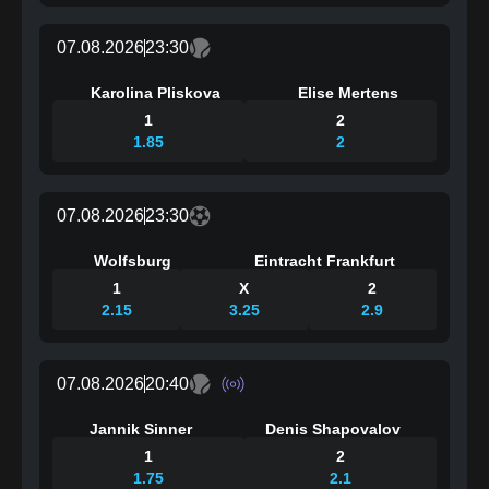
07.08.2026
23:30
Karolina Pliskova
Elise Mertens
1
2
1.85
2
07.08.2026
23:30
Wolfsburg
Eintracht Frankfurt
1
X
2
2.15
3.25
2.9
07.08.2026
20:40
Jannik Sinner
Denis Shapovalov
1
2
1.75
2.1