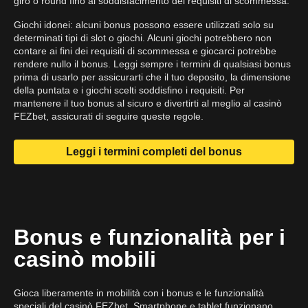
giro o round fino al soddisfacimento dei requisiti di scommessa.
Giochi idonei: alcuni bonus possono essere utilizzati solo su
determinati tipi di slot o giochi. Alcuni giochi potrebbero non
contare ai fini dei requisiti di scommessa e giocarci potrebbe
rendere nullo il bonus. Leggi sempre i termini di qualsiasi bonus
prima di usarlo per assicurarti che il tuo deposito, la dimensione
della puntata e i giochi scelti soddisfino i requisiti. Per
mantenere il tuo bonus al sicuro e divertirti al meglio al casinò
FEZbet, assicurati di seguire queste regole.
Leggi i termini completi del bonus
Bonus e funzionalità per i
casinò mobili
Gioca liberamente in mobilità con i bonus e le funzionalità
speciali del casinò FEZbet. Smartphone e tablet funzionano