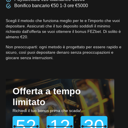
Bonifico bancario €50 1-3 ore €5000
Scegli il metodo che funziona meglio per te e l'importo che vuoi
depositare. Assicurati che il tuo deposito soddisfi il minimo
richiesto dall'offerta se vuoi ottenere il bonus FEZbet. Di solito è
almeno €20.
Non preoccuparti: ogni metodo è progettato per essere rapido e
sicuro, così puoi depositare denaro senza preoccupazioni e
giocare senza interruzioni.
Offerta a tempo
limitato
Richiedi il tuo bonus prima che scada!
52
12
28