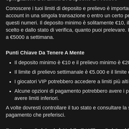
Conoscere i tuoi limiti di deposito e prelievo è import
account in una singola transazione o entro un certo pe
questi numeri. Il deposito minimo è solitamente €10, 
scelto e dallo stato di verifica, quanto puoi prelevare.
a €5000 a settimana.
Punti Chiave Da Tenere A Mente
Il deposito minimo è €10 e il prelievo minimo è €2
Il limite di prelievo settimanale è €5.000 e il limit
I giocatori VIP potrebbero accedere a limiti più alti
Alcune opzioni di pagamento potrebbero avere i prop
avere limiti inferiori.
A volte dovresti controllare il tuo stato e consultare l
pagamento che preferisci.