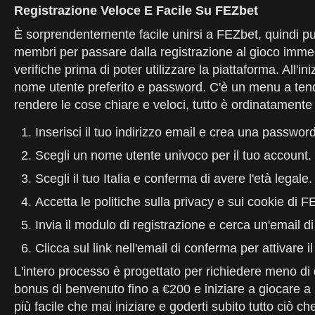
Registrazione Veloce E Facile Su FEZbet
È sorprendentemente facile unirsi a FEZbet, quindi puoi
membri per passare dalla registrazione al gioco immed
verifiche prima di poter utilizzare la piattaforma. All'
nome utente preferito e password. C'è un menu a tendin
rendere le cose chiare e veloci, tutto è ordinatament
Inserisci il tuo indirizzo email e crea una password
Scegli un nome utente univoco per il tuo account.
Scegli il tuo Italia e conferma di avere l'età legale.
Accetta le politiche sulla privacy e sui cookie di F
Invia il modulo di registrazione e cerca un'email d
Clicca sul link nell'email di conferma per attivare il
L'intero processo è progettato per richiedere meno di 
bonus di benvenuto fino a €200 e iniziare a giocare a 
più facile che mai iniziare e goderti subito tutto ciò che