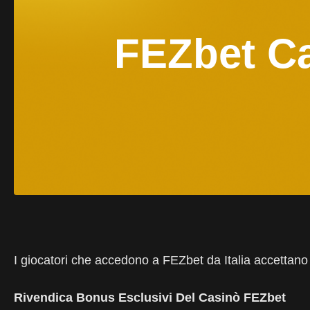
FEZbet C
I giocatori che accedono a FEZbet da Italia accettano le
Rivendica Bonus Esclusivi Del Casinò FEZbet