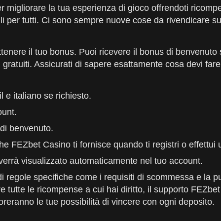
 migliorare la tua esperienza di gioco offrendoti ricompe
ili per tutti. Ci sono sempre nuove cose da rivendicare s
enere il tuo bonus. Puoi ricevere il bonus di benvenuto su
 gratuiti. Assicurati di sapere esattamente cosa devi far
 e italiano se richiesto.
ount.
 di benvenuto.
e FEZbet Casino ti fornisce quando ti registri o effettui 
s verrà visualizzato automaticamente nel tuo account.
di regole specifiche come i requisiti di scommessa e la 
re tutte le ricompense a cui hai diritto, il supporto FEZbe
reranno le tue possibilità di vincere con ogni deposito.