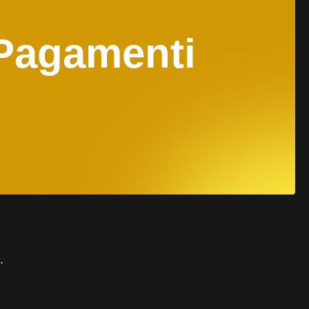
Pagamenti
.