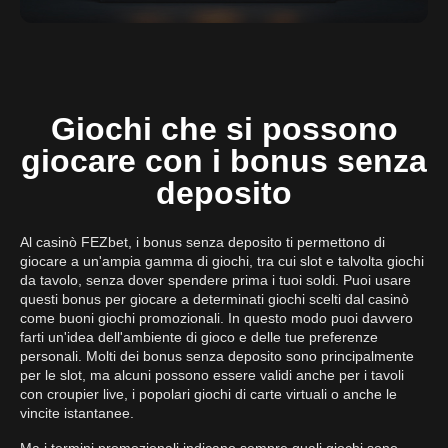
Giochi che si possono
giocare con i bonus senza
deposito
Al casinò FEZbet, i bonus senza deposito ti permettono di
giocare a un'ampia gamma di giochi, tra cui slot e talvolta giochi
da tavolo, senza dover spendere prima i tuoi soldi. Puoi usare
questi bonus per giocare a determinati giochi scelti dal casinò
come buoni giochi promozionali. In questo modo puoi davvero
farti un'idea dell'ambiente di gioco e delle tue preferenze
personali. Molti dei bonus senza deposito sono principalmente
per le slot, ma alcuni possono essere validi anche per i tavoli
con croupier live, i popolari giochi di carte virtuali o anche le
vincite istantanee.