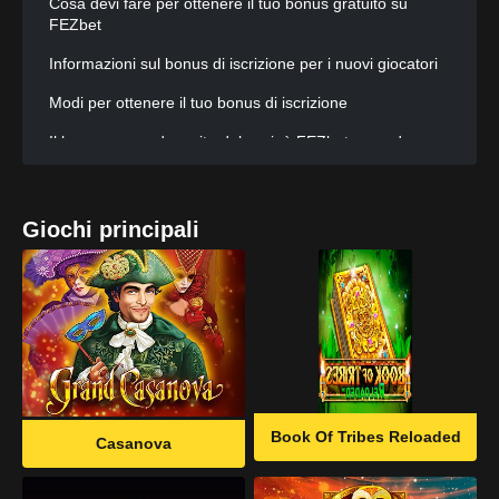
Cosa devi fare per ottenere il tuo bonus gratuito su
FEZbet
Informazioni sul bonus di iscrizione per i nuovi giocatori
Modi per ottenere il tuo bonus di iscrizione
Il bonus senza deposito del casinò FEZbet prevede
termini e requisiti di scommessa che devi comprendere
prima di poter incassare le tue vincite
Giochi che si possono giocare con i bonus senza
Giochi principali
deposito
Slot
Giocare ai giochi da tavolo
Casinò live
Regole per i giochi
Book Of Tombs
Opzioni di deposito e pagamento al casinò FEZbet
Casanova
Metodi di pagamento più diffusi al casinò FEZbet