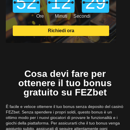
52
12
28
Ore
Minuti
Secondi
Richiedi ora
Cosa devi fare per
ottenere il tuo bonus
gratuito su FEZbet
È facile e veloce ottenere il tuo bonus senza deposito del casinò
FEZbet. Senza spendere i propri soldi, questo bonus è un
ottimo modo per i nuovi giocatori di provare le funzionalità e i
giochi della piattaforma. Per assicurarti che il tuo bonus venga
aggiunto subito, assicurati di seguire attentamente ogni