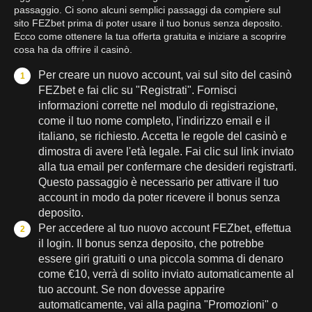
passaggio. Ci sono alcuni semplici passaggi da compiere sul
sito FEZbet prima di poter usare il tuo bonus senza deposito.
Ecco come ottenere la tua offerta gratuita e iniziare a scoprire
cosa ha da offrire il casinò.
Per creare un nuovo account, vai sul sito del casinò
FEZbet e fai clic su "Registrati". Fornisci
informazioni corrette nel modulo di registrazione,
come il tuo nome completo, l'indirizzo email e il
italiano, se richiesto. Accetta le regole del casinò e
dimostra di avere l'età legale. Fai clic sul link inviato
alla tua email per confermare che desideri registrarti.
Questo passaggio è necessario per attivare il tuo
account in modo da poter ricevere il bonus senza
deposito.
Per accedere al tuo nuovo account FEZbet, effettua
il login. Il bonus senza deposito, che potrebbe
essere giri gratuiti o una piccola somma di denaro
come €10, verrà di solito inviato automaticamente al
tuo account. Se non dovesse apparire
automaticamente, vai alla pagina "Promozioni" o