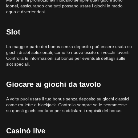
Ma i termini promozionali indicano sempre quali giochi sono
idonei, assicurando che tutti possano usare i giochi in modo
equo e divertendosi.
Slot
La maggior parte dei bonus senza deposito può essere usata su
giochi di slot selezionati, come le nuove uscite e i vecchi favoriti.
Controlla le informazioni sul bonus per eventuali dettagli sulle
slot speciali.
Giocare ai giochi da tavolo
A volte puoi usare il tuo bonus senza deposito su giochi classici
come roulette e blackjack. Controlla sempre se le scommesse
su questi giochi contano per soddisfare i requisiti del bonus.
Casinò live