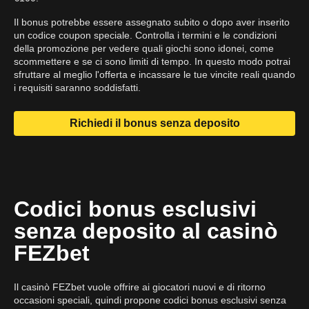
Il bonus potrebbe essere assegnato subito o dopo aver inserito
un codice coupon speciale. Controlla i termini e le condizioni
della promozione per vedere quali giochi sono idonei, come
scommettere e se ci sono limiti di tempo. In questo modo potrai
sfruttare al meglio l'offerta e incassare le tue vincite reali quando
i requisiti saranno soddisfatti.
Richiedi il bonus senza deposito
Codici bonus esclusivi
senza deposito al casinò
FEZbet
Il casinò FEZbet vuole offrire ai giocatori nuovi e di ritorno
occasioni speciali, quindi propone codici bonus esclusivi senza