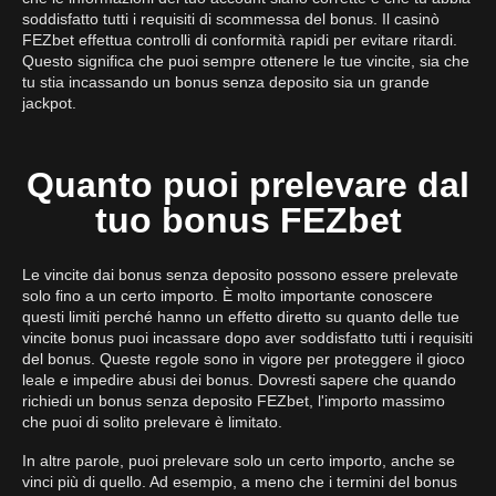
soddisfatto tutti i requisiti di scommessa del bonus. Il casinò
FEZbet effettua controlli di conformità rapidi per evitare ritardi.
Questo significa che puoi sempre ottenere le tue vincite, sia che
tu stia incassando un bonus senza deposito sia un grande
jackpot.
Quanto puoi prelevare dal
tuo bonus FEZbet
Le vincite dai bonus senza deposito possono essere prelevate
solo fino a un certo importo. È molto importante conoscere
questi limiti perché hanno un effetto diretto su quanto delle tue
vincite bonus puoi incassare dopo aver soddisfatto tutti i requisiti
del bonus. Queste regole sono in vigore per proteggere il gioco
leale e impedire abusi dei bonus. Dovresti sapere che quando
richiedi un bonus senza deposito FEZbet, l'importo massimo
che puoi di solito prelevare è limitato.
In altre parole, puoi prelevare solo un certo importo, anche se
vinci più di quello. Ad esempio, a meno che i termini del bonus