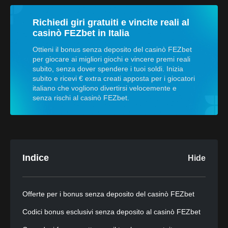
Richiedi giri gratuiti e vincite reali al
casinò FEZbet in Italia
Ottieni il bonus senza deposito del casinò FEZbet
per giocare ai migliori giochi e vincere premi reali
subito, senza dover spendere i tuoi soldi. Inizia
subito e ricevi € extra creati apposta per i giocatori
italiano che vogliono divertirsi velocemente e
senza rischi al casinò FEZbet.
Indice
Hide
Offerte per i bonus senza deposito del casinò FEZbet
Codici bonus esclusivi senza deposito al casinò FEZbet