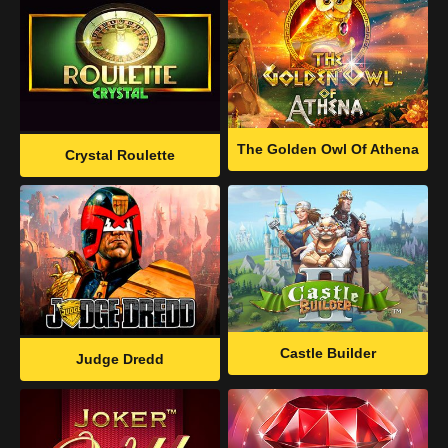
Quanto puoi prelevare dal tuo bonus FEZbet
Bonus di benvenuto al casinò FEZbet
The Golden Owl Of Athena
Crystal Roulette
Castle Builder
Judge Dredd